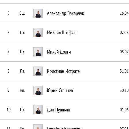
Александр Вакарчук
5
Зщ.
16.04
Михаил Штефан
6
Пз.
07.08
Михай Долги
7
Пз.
08.07
Кристиан Истратэ
8
Пз.
31.01
Юрий Станчев
9
Нп.
30.10
Дан Пушкаш
10
Пз.
01.06
Серафим Кожокарь
11
Нп.
07.01