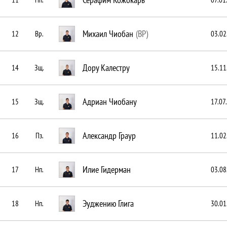
Михаил Чиобан
(ВР)
12
Вр.
03.02
Дору Калестру
14
Зщ.
15.11
Адриан Чиобану
15
Зщ.
17.07
Александр Граур
16
Пз.
11.02
Илие Гидерман
17
Нп.
03.08
Эуджению Глига
18
Нп.
30.01