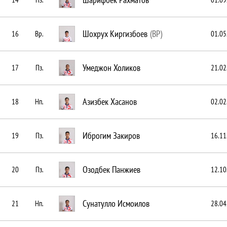
Шохрух Киргизбоев
(ВР)
16
Вр.
01.05
Умеджон Холиков
17
Пз.
21.02
Азизбек Хасанов
18
Нп.
02.02
Иброгим Закиров
19
Пз.
16.11
Озодбек Панжиев
20
Пз.
12.10
Сунатулло Исмоилов
21
Нп.
28.04