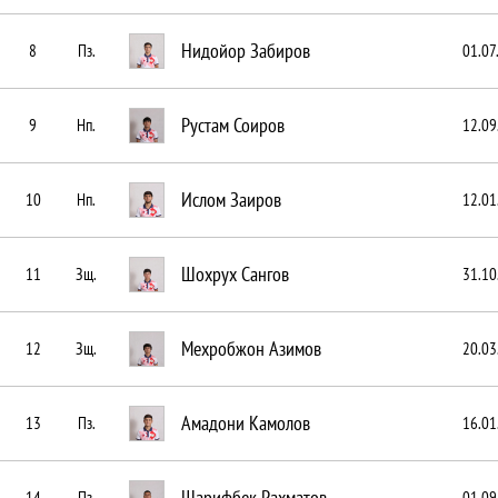
Нидойор Забиров
8
Пз.
01.07
Рустам Соиров
9
Нп.
12.09
Ислом Заиров
10
Нп.
12.01
Шохрух Сангов
11
Зщ.
31.10
Мехробжон Азимов
12
Зщ.
20.03
Амадони Камолов
13
Пз.
16.01
Шарифбек Рахматов
14
Пз.
01.09