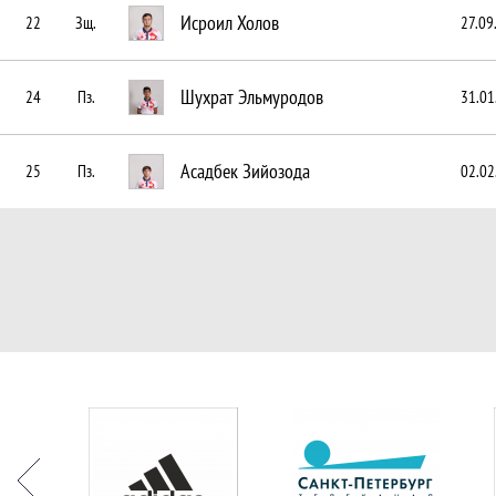
Исроил Холов
22
Зщ.
27.09
Шухрат Эльмуродов
24
Пз.
31.01
Асадбек Зийозода
25
Пз.
02.02
Партнёры
Назад