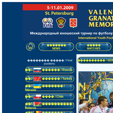
�������
�����
NEWS
MATCHES
�������� ����� / Final
���������� / NE
positions:
��1
������ / Russia
��2
������ / Turkey
��3
������� /
Ukraine
��4
���� / Chile
��5
���������� /
Belarus