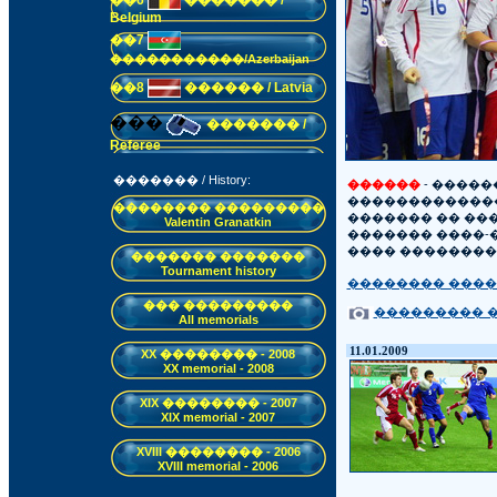
��6
������� /
Belgium
��7
�����������/Azerbaijan
��8
������ / Latvia
���
������� /
Referee
������� / History:
������
- �����
������������
�������� ���������
������� �� ��
Valentin Granatkin
������� ����-
���� ��������
������� �������
Tournament history
�������� ������� 
��� ���������
��������� ����
All memorials
11.01.2009
XX �������� - 2008
XX memorial - 2008
XIX �������� - 2007
XIX memorial - 2007
XVIII �������� - 2006
XVIII memorial - 2006