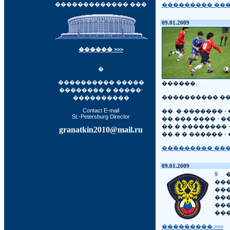
������������� ���
��������� ����
09.01.2009
������ >>>
�
���������� �����
������.
�������� � �����-
���������� ��
����������
Contact E-mail
��. � ������� -
St.-Petersburg Director
��.��� ���� - 
��.� �������� 
granatkin2010@mail.ru
��.� � ������ 
��������� ����
09.01.2009
9 
��
��
��
��
��
��������� >>>