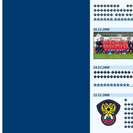
�������� ��
������������
������, ��� �
������ �������
26.12.2008
24.12.2008
�����-������ 
������������ 
����������� - 
22.12.2008
� 
��
��
��
���
��
���