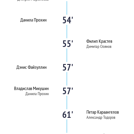
54'
Данила Прохин
55'
Филип Крастев
Димитар Стоянов
57'
Дэнис Файзуллин
57'
Владислав Микушин
Данила Прохин
61'
Петар Караангелов
Александр Тодоров