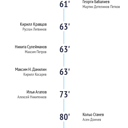
61'
Георги Бабалиев
Мартин Детелинов Петков
63'
Кирилл Кравцов
Руслан Литвинов
63'
Никита Сулейманов
Максим Петров
63'
Максим Н. Данилин
Кирилл Косарев
73'
Илья Агапов
Алексей Никитенков
80'
Кольо Станев
Асен Дончев