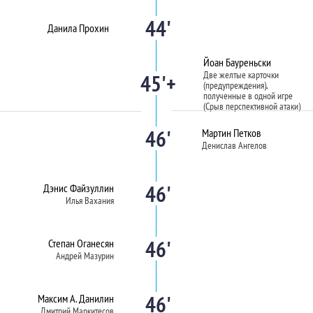
44'
Данила Прохин
Йоан Бауреньски
Две желтые карточки
45'+
(предупреждения),
полученные в одной игре
(Срыв перспективной атаки)
46'
Мартин Петков
Денислав Ангелов
46'
Дэнис Файзуллин
Илья Вахания
46'
Степан Оганесян
Андрей Мазурин
46'
Максим А. Данилин
Дмитрий Маркитесов