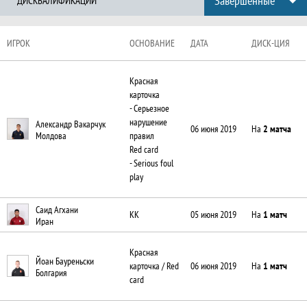
Завершённые
ДИСКВАЛИФИКАЦИИ
ИГРОК
ОСНОВАНИЕ
ДАТА
ДИСК-ЦИЯ
Красная
карточка
- Серьезное
нарушение
Александр Вакарчук
06 июня 2019
На
2 матча
правил
Молдова
Red card
- Serious foul
play
Саид Агхани
05 июня 2019
На
1 матч
КК
Иран
Красная
Йоан Бауреньски
06 июня 2019
На
1 матч
карточка / Red
Болгария
card