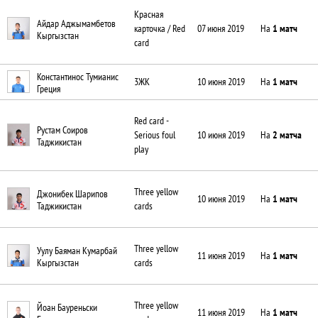
Красная
Айдар Аджымамбетов
07 июня 2019
На
1 матч
карточка / Red
Кыргызстан
card
Константинос Тумианис
10 июня 2019
На
1 матч
3ЖК
Греция
Red card -
Рустам Соиров
10 июня 2019
На
2 матча
Serious foul
Таджикистан
play
Three yellow
Джонибек Шарипов
10 июня 2019
На
1 матч
cards
Таджикистан
Three yellow
Уулу Баяман Кумарбай
11 июня 2019
На
1 матч
cards
Кыргызстан
Three yellow
Йоан Бауреньски
11 июня 2019
На
1 матч