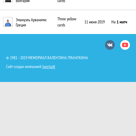
cards
Болгария
Three yellow
Эмануэль Арванитис
11 июня 2019
На
1 матч
cards
Греция
Вконтакте
Юту
© 1981 - 2019 МЕМОРИАЛ ВАЛЕНТИНА ГРАНАТКИНА
Сайт создан компанией
Sportsoft