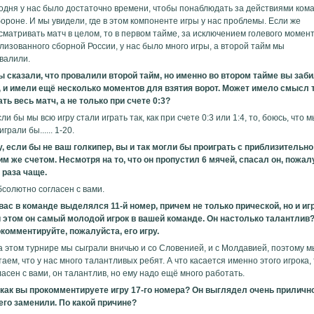
одня у нас было достаточно времени, чтобы понаблюдать за действиями ком
бороне. И мы увидели, где в этом компоненте игры у нас проблемы. Если же
сматривать матч в целом, то в первом тайме, за исключением голевого момент
лизованного сборной России, у нас было много игры, а второй тайм мы
валили.
ы сказали, что провалили второй тайм, но именно во втором тайме вы заб
, и имели ещё несколько моментов для взятия ворот. Может имело смысл 
ать весь матч, а не только при счете 0:3?
сли бы мы всю игру стали играть так, как при счете 0:3 или 1:4, то, боюсь, что 
грали бы...... 1-20.
у, если бы не ваш голкипер, вы и так могли бы проиграть с приблизительно
им же счетом. Несмотря на то, что он пропустил 6 мячей, спасал он, пожалу
 раза чаще.
бсолютно согласен с вами.
 вас в команде выделялся 11-й номер, причем не только прической, но и иг
 этом он самый молодой игрок в вашей команде. Он настолько талантлив
комментируйте, пожалуйста, его игру.
а этом турнире мы сыграли вничью и со Словенией, и с Молдавией, поэтому м
таем, что у нас много талантливых ребят. А что касается именно этого игрока, 
ласен с вами, он талантлив, но ему надо ещё много работать.
 как вы прокомментируете игру 17-го номера? Он выглядел очень прилично
его заменили. По какой причине?