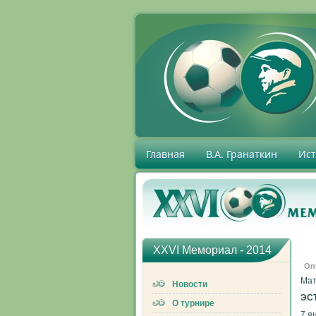
Главная
В.А. Гранаткин
Ис
XXVI Мемориал - 2014
Оп
Мат
Новости
ЭСТ
О турнире
7 я