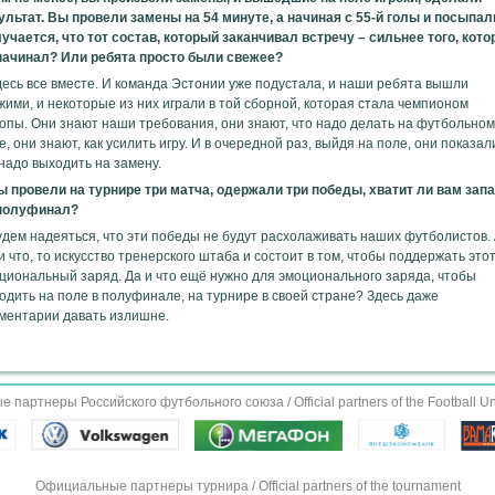
ультат. Вы провели замены на 54 минуте, а начиная с 55-й голы и посыпал
учается, что тот состав, который заканчивал встречу – сильнее того, кот
начинал? Или ребята просто были свежее?
десь все вместе. И команда Эстонии уже подустала, и наши ребята вышли
жими, и некоторые из них играли в той сборной, которая стала чемпионом
опы. Они знают наши требования, они знают, что надо делать на футбольном
е, они знают, как усилить игру. И в очередной раз, выйдя на поле, они показал
 надо выходить на замену.
ы провели на турнире три матча, одержали три победы, хватит ли вам зап
полуфинал?
удем надеяться, что эти победы не будут расхолаживать наших футболистов.
и что, то искусство тренерского штаба и состоит в том, чтобы поддержать это
циональный заряд. Да и что ещё нужно для эмоционального заряда, чтобы
одить на поле в полуфинале, на турнире в своей стране? Здесь даже
ментарии давать излишне.
партнеры Российского футбольного союза / Official partners of the Football Un
Официальные партнеры турнира / Official partners of the tournament