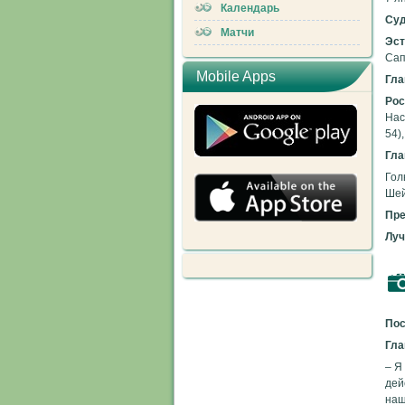
Календарь
Суд
Матчи
Эст
Сап
Mobile Apps
Гла
Рос
Нас
54)
Гла
Гол
Шей
Пре
Луч
Пос
Гла
– Я
дей
наш