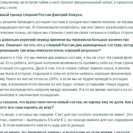
 сожалению, во втором тайме у него пропал эмоциональный запал, и пришлось
ать с поля.
вный тренер сборной России Дмитрий Хомуха:
ы решили проводить ротацию состава и сегодня выставили игроков, не играв
редыдущих матчах. И планировали посмотреть, как они смогут реализовать н
тические планы, которые мы строили с учетом своих сильных и слабых сторон
а довольно короткий период времени вы произвели большое количество
ен. Означает ли это, что у сборной России два равноценных состава, кото
прошедшие три игры показали очень хороший результат?
оворить о том, что мы имеем два равных состава, я бы не стал. На самом деле
так. Есть ребята, которые получили возможность проявить себя на этом турни
оторым это удалось. Дело в том, что в стране сейчас зимняя пауза, и многие
оки были в отпуске, отдыхали и пока не успели набрать хорошую физическую
му. Никто из них не готов на 100%, и если мы не будем проводить ротацию
тава, в конечном итоге многие из них будут сильно уставшими. Наша задача
мотно распределить нагрузку между игроками. И в то же время смотреть на их
ническое и тактическое оснащение.
ы сказали, что выпустили почти новый состав, но оценку ему не дали. Как
ете все-таки оценить их игру?
сть вещи, о которых мы говорим. Счет для нас особого значения не имеет. Это
ечно, приятно – выигрывать 6:0 или 6:1, но гораздо важнее для нас содержан
ы. В этом компоненте нам есть куда расти дальше.
ем не менее, вы произвели замены, и вышедшие на поле игроки, сделали