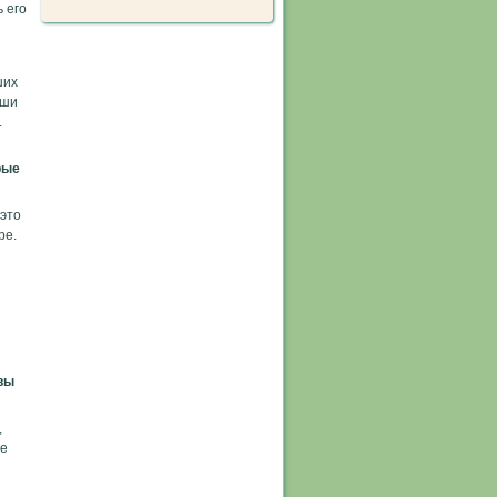
 его
ших
аши
.
рые
 это
ре.
 вы
,
ие