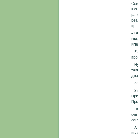
Сег
в о
рас
реа
про
– В
гол
игр
– Е
прои
– Н
так
два
– А
– У
При
Про
– Н
счи
сог
– А
вы 