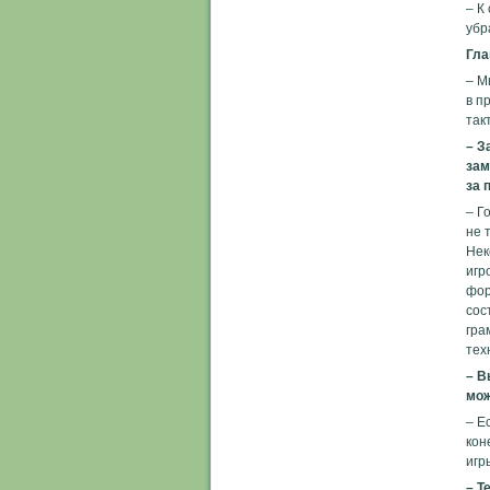
– К
убр
Гла
– М
в п
так
– З
зам
за 
– Г
не 
Нек
игр
фор
сос
гра
тех
– В
мож
– Е
кон
игр
– Т