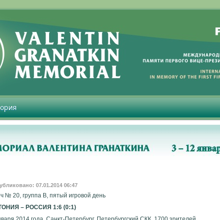
тория
убликовано: 07.01.2014 06:47
ч № 20, группа В, пятый игровой день
ОНИЯ – РОССИЯ 1:6 (0:1)
нваря 2014 года, Санкт-Петербург, Петербургский СКК, 1700 зрителей