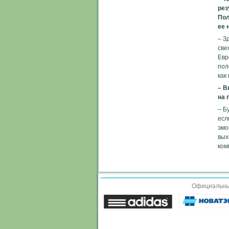
рез
Пол
ее 
– З
све
Евр
пол
как
– В
на 
– Б
есл
эмо
вых
ком
Официальные 