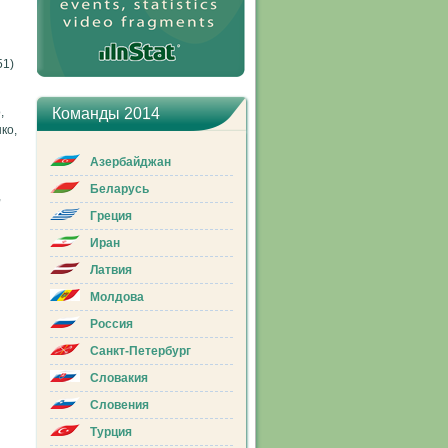
51)
,
Команды 2014
ко,
Азербайджан
Беларусь
,
Греция
Иран
Латвия
Молдова
Россия
Санкт-Петербург
Словакия
Словения
Турция