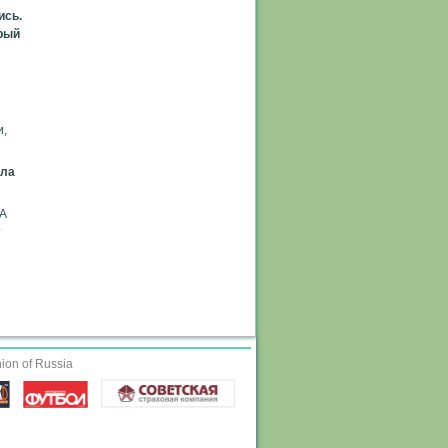
ись.
орый
и,
ала
 А
т
ion of Russia