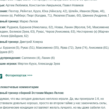
ьи:
Артем Любимов, Константин Аверьянов, Павел Новиков
ония:
Пехтер, Рейнтал, Кууск, Юха (Айнсалу, 42), Шлейн, Иванов (Ярва, 46),
пинен (к), Рийберг, Пюрг (Калдма, 71), Яковлев (Пааво, 60), Шкинев (Андреев, 
вный тренер:
Марко Лелов
сия:
Рудаков, Буранов (Николаеш, 62), Новак, Ланин (Фролов, 54), Максименко
едкин, Беликов (Зуев, 63), Рукас, Черов (Анисимов, 63), Нестеренко (к) (Марчен
, Агеев (Шейдаев, 62)
вный тренер:
Дмитрий Хомуха
ы: Буранов (5), Рукас (51), Максименко (55), Ярва (72), Зуев (74), Анисимов (81)
даев (87)
дупреждения:
Саппинен (4), Ланин (6)
шие игроки:
Мяртен Кууск, Александр Зуев
Фоторепортаж >>>
лематчевые комментарии
вный тренер сборной Эстонии Марко Лелов:
 думаю, что мы сегодня довольно неплохо играли. Да, мы проиграли 1:6, но
ствовали довольно хорошо, просто во втором тайме у нас закончились силы,
и физические кондиции оставляют желать лучшего, но мы даже забили гол.