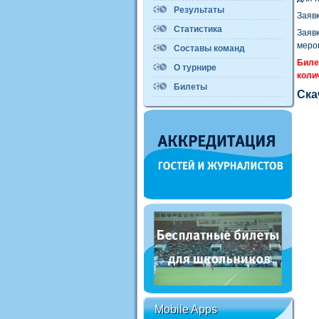
Результаты
Заявк
Статистика
Заяв
мероп
Составы команд
Биле
О турнире
коли
Билеты
Ска
Mobile Apps