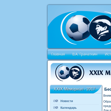
Главная
В.А. Гранаткин
Ис
XXIX Мемориал - 2017
Бе
Вним
Новости
Обра
пред
Календарь
Для 